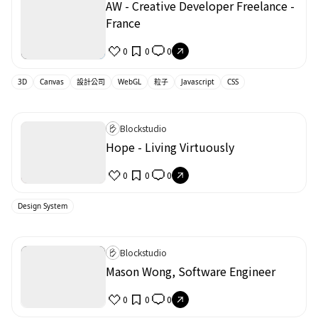
AW - Creative Developer Freelance -
France
0
0
0
3D
Canvas
設計公司
WebGL
粒子
Javascript
CSS
Blockstudio
Hope - Living Virtuously
0
0
0
Design System
Blockstudio
Mason Wong, Software Engineer
0
0
0