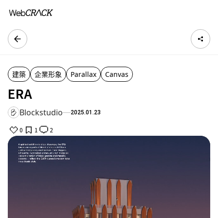
建築
企業形象
Parallax
Canvas
ERA
Blockstudio
2025.01.23
0
1
2