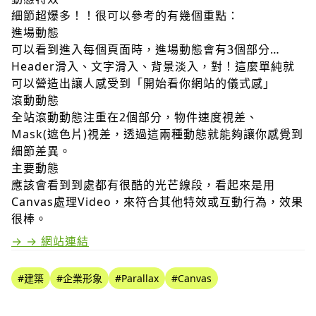
細節超爆多！！很可以參考的有幾個重點：
進場動態
可以看到進入每個頁面時，進場動態會有3個部分…
Header滑入、文字滑入、背景淡入，對！這麼單純就
可以營造出讓人感受到「開始看你網站的儀式感」
滾動動態
全站滾動動態注重在2個部分，物件速度視差、
Mask(遮色片)視差，透過這兩種動態就能夠讓你感覺到
細節差異。
主要動態
應該會看到到處都有很酷的光芒線段，看起來是用
Canvas處理Video，來符合其他特效或互動行為，效果
很棒。
→ → 網站連結
#建築
#企業形象
#Parallax
#Canvas