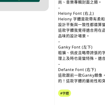
尚、音樂專輯封面之類。
–
Helony Font (右上) ​
Helony 字體是款帶
設計平衡與一致性都還算
這款字體我覺得適合用在
品味的設計場景。
–
Ganky Font (左下)
粗獷、俏皮且略帶誇張的
理上及時也是蠻特殊，適
–
Defante Font (右下)
這款跟前一款Ganky頗
的！這款字體的藝術性和
#字體