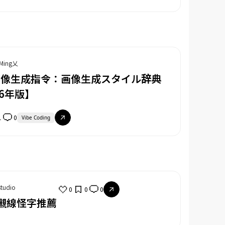
 Ming乂
圖像生成指令：画像生成スタイル辞典
26年版】
1
0
Vibe Coding
studio
0
0
0
襯線怪字推薦