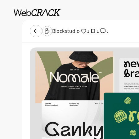
Blockstudio
1
1
0