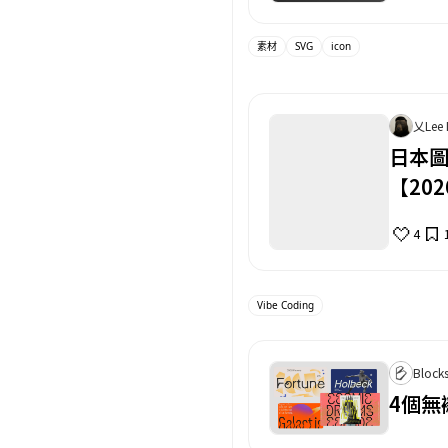
素材
SVG
icon
乂Lee
日本
【20
4
Vibe Coding
Block
4個無