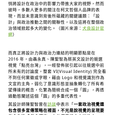
悄將設計在政治中的影響力帶進大家的視野，然而
彼時，多數人更多的關注在柯文哲個人品牌的表
現，而並未意識到背後所蘊藏的關鍵議題：「設
計」與政治推動之間的關聯性，以及這將在整個政
治領域掀起多大的變化。（圖片來源：
犬良設計官
網
）
而真正將設計力與政治力連結的明顯節點是在
2016 年，由聶永真、陳聖智為蔡英文設計的競選
視覺「點亮台灣」，一經發佈就引起以往競選中前
所未有的討論度，整套 VI(Visual Identity) 完全看
不到任何黨徽或字眼，藉由 Logo 和視覺識別作為
文宣的主角，弱化了意識形態並抽象轉化了所有希
望傳達的概念，化繁為簡統合成一個「圓」，再透
過動態闡述這個「圓」的多重代表性。
其設計師陳聖智曾在
訪談
中表示「
一套政治視覺還
包含很多宣傳策略在裡面，不光是說視覺的呈現要