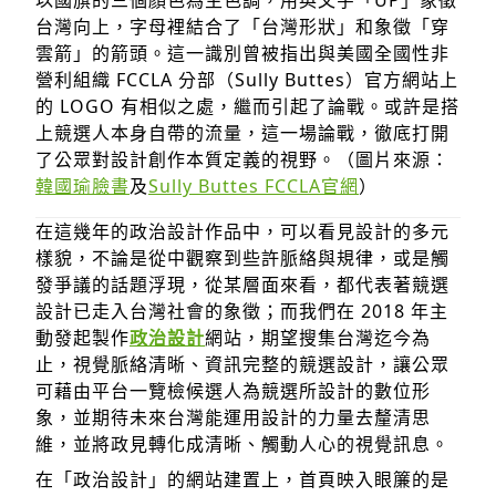
以國旗的三個顏色為主色調，用英文字「UP」象徵
台灣向上，字母裡結合了「台灣形狀」和象徵「穿
雲箭」的箭頭。這一識別曾被指出與美國全國性非
營利組織 FCCLA 分部（Sully Buttes）官方網站上
的 LOGO 有相似之處，繼而引起了論戰。或許是搭
上競選人本身自帶的流量，這一場論戰，徹底打開
取消
確定
了公眾對設計創作本質定義的視野。（圖片來源：
韓國瑜臉書
及
Sully Buttes FCCLA官網
）
在這幾年的政治設計作品中，可以看見設計的多元
樣貌，不論是從中觀察到些許脈絡與規律，或是觸
發爭議的話題浮現，從某層面來看，都代表著競選
設計已走入台灣社會的象徵；而我們在 2018 年主
動發起製作
政治設計
網站，期望搜集台灣迄今為
止，視覺脈絡清晰、資訊完整的競選設計，讓公眾
可藉由平台一覽檢候選人為競選所設計的數位形
象，並期待未來台灣能運用設計的力量去釐清思
維，並將政見轉化成清晰、觸動人心的視覺訊息。
在「政治設計」的網站建置上，首頁映入眼簾的是