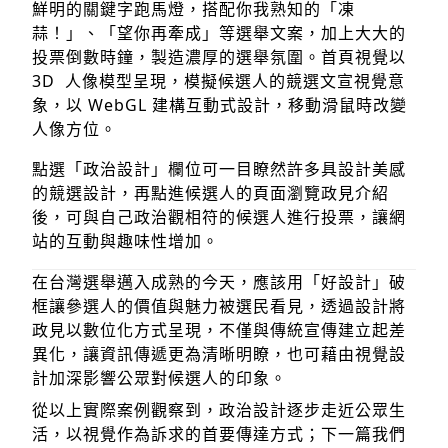
鮮明的關鍵字跑馬燈，搭配你我熟知的「凍
蒜！」、「望你再牽成」等選舉文案，加上大大的
投票倒數時鐘，製造濃厚的選舉氛圍。首頁視覺以
3D 人像模型呈現，模擬候選人的競選文宣視覺意
象，以 WebGL 建構互動式設計，移動滑鼠時改變
人像方位。
點選「政治設計」欄位可一目瞭然許多具設計美感
的競選設計，再點進候選人的頁面瀏覽政見介紹
後，可與自己政治觀相符的候選人進行投票，讓網
站的互動與趣味性增加。
在台灣選舉邁入成熟的今天，應該用「好設計」破
框讓參選人的價值與魅力被選民看見，透過設計將
政見以數位化方式呈現，不僅與傳統宣傳建立起差
異化，讓資訊傳遞更為清晰明瞭，也可藉由視覺設
計加深影響公眾對候選人的印象。
從以上實際案例觀察到，政治設計逐步走近公眾生
活，以視覺作為訴求的首要傳達方式；下一篇我們