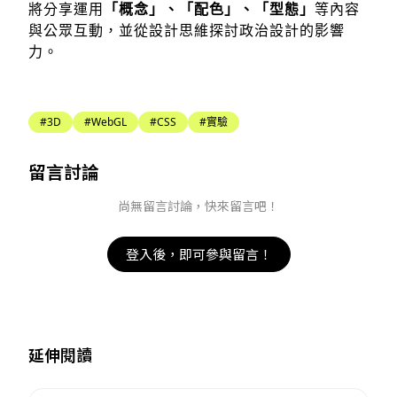
將分享運用
「概念」、「配色」、「型態」
等內容
與公眾互動，並從設計思維探討政治設計的影響
力。
#3D
#WebGL
#CSS
#實驗
留言討論
尚無留言討論，快來留言吧！
登入後，即可參與留言！
延伸閱讀