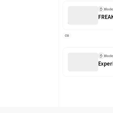
Block
FREA
CSS
Block
Exper