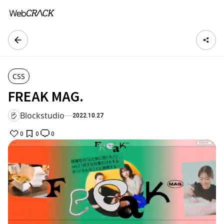
CSS
FREAK MAG.
Blockstudio
2022.10.27
0
0
0