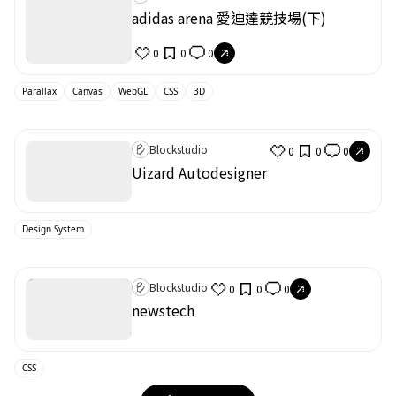
adidas arena 愛迪達競技場(下)
0
0
0
Parallax
Canvas
WebGL
CSS
3D
Blockstudio
0
0
0
Uizard Autodesigner
Design System
Blockstudio
0
0
0
newstech
CSS