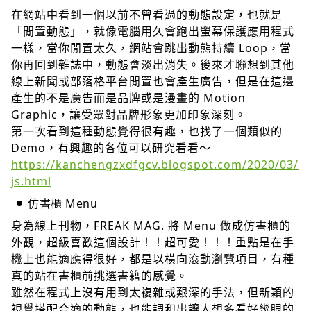
在網站中看到一個以前不曾看過的動態設定，也就是
「閒置動態」，就像電腦用久會跑出螢幕保護應用程式
一樣，當你閒置太久，網站會跳出動態持續 Loop，當
你再回到雜誌中，動態會淡出消失。後來才聯想到其他
線上新聞或部落格平台閒置也會產生廣告，但是在這邊
產生的不是廣告而是品牌或是漫畫的 Motion
Graphic，讓受眾對品牌形象更加印象深刻。
第一次看到這種動態覺得很有趣，也找了一個類似的
Demo，有興趣的各位可以研究看看～
https://kanchengzxdfgcv.blogspot.com/2020/03/
js.html
仿書櫃 Menu
身為線上刊物，FREAK MAG. 將 Menu 做成仿書櫃的
外觀，超級喜歡這個設計！！超可愛！！！重點是在手
機上也能適應得很好，都是以橫向滾動瀏覽項目，有種
真的站在書櫃前挑選書籍的感覺。
雖然在程式上沒有用到太複雜或艱深的手法，但新穎的
視覺搭配合適的動態，也能調和出讓人想多看好幾眼的