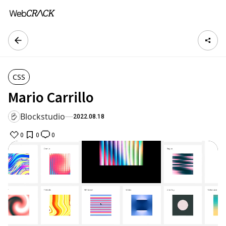
CSS
Mario Carrillo
Blockstudio
2022.08.18
0
0
0