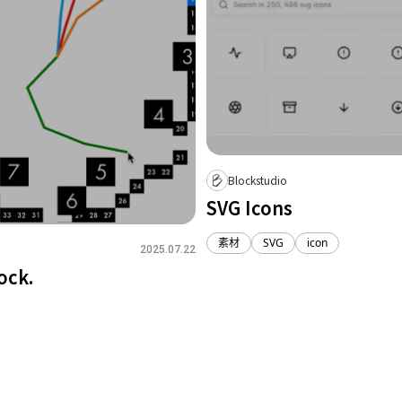
取消
確定
Blockstudio
SVG Icons
素材
SVG
icon
o
2025.07.22
ock.
5
3
0
1