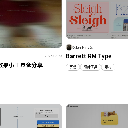
取消
確定
乂Lee Ming乂
Barrett RM Type
2026.03.23
效果小工具🛠️分享
字體
設計工具
素材
2
1
0
0