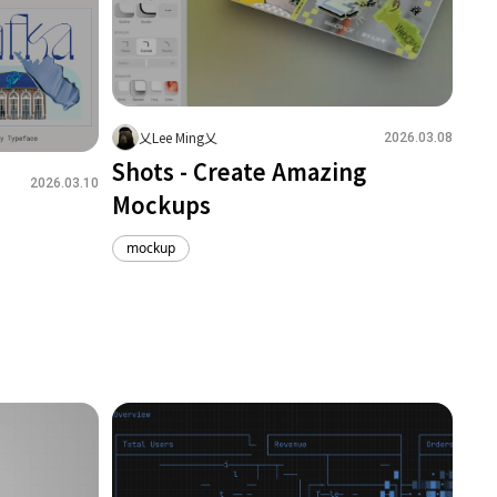
乂Lee Ming乂
2026.03.08
Shots - Create Amazing
2026.03.10
Mockups
mockup
3
1
1