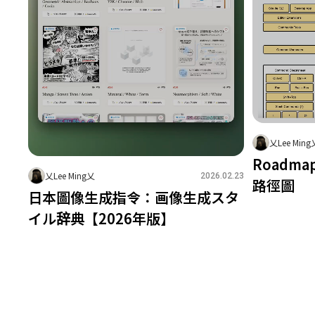
乂Lee Ming
Roadmap
乂Lee Ming乂
2026.02.23
路徑圖
日本圖像生成指令：画像生成スタ
1
1
イル辞典【2026年版】
4
1
0