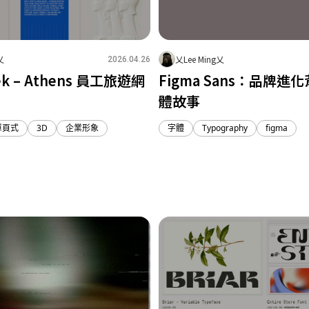
乂
乂Lee Ming乂
2026.04.26
ek – Athens 員工旅遊網
Figma Sans：品牌進
體故事
單頁式
3D
企業形象
字體
Typography
figma
1
1
0
1