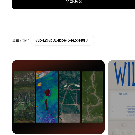
全部貼文
文章分類：
68b4296b314bbe454e2c448f