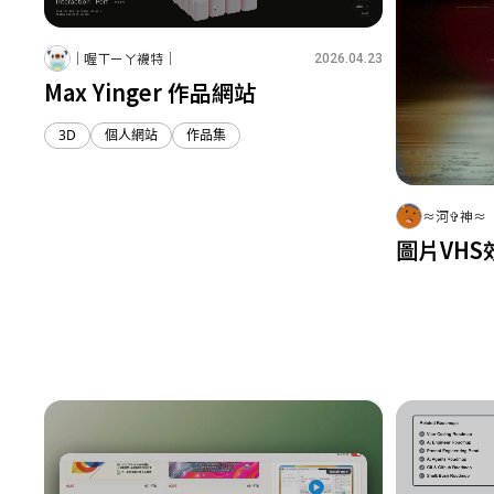
｜喔ㄒㄧㄚ襪特｜
2026.04.23
Max Yinger 作品網站
3D
個人網站
作品集
1
1
1
≈河✞神≈
圖片VHS
2
0