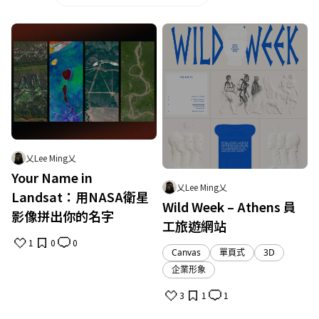
乂Lee Ming乂
Your Name in
乂Lee Ming乂
Landsat：用NASA衛星
Wild Week – Athens 員
影像拼出你的名字
工旅遊網站
1
0
0
Canvas
單頁式
3D
企業形象
3
1
1