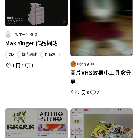
｜喔ㄒㄧㄚ襪特｜
Max Yinger 作品網站
3D
個人網站
作品集
≈河✞神≈
1
1
1
取消
確定
圖片VHS效果小工具🛠️分
享
2
0
2