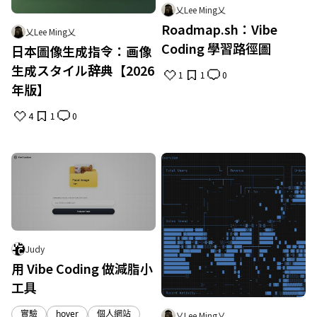
乂Lee Ming乂
Roadmap.sh：Vibe
乂Lee Ming乂
Coding 學習路徑圖
日本圖像生成指令：画像
生成スタイル辞典【2026
1
1
0
年版】
4
1
0
Judy
用 Vibe Coding 做減脂小
工具
實驗
hover
個人網站
乂Lee Ming乂