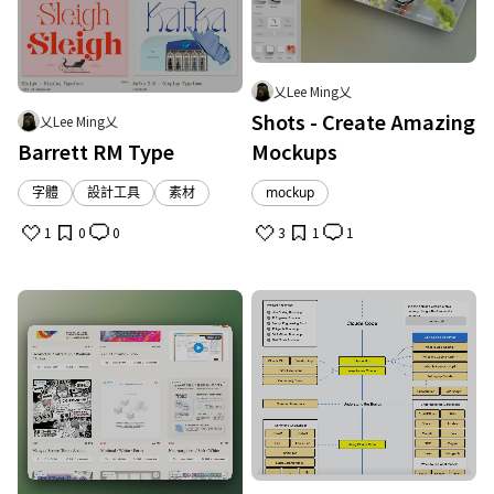
乂Lee Ming乂
Shots - Create Amazing
乂Lee Ming乂
Barrett RM Type
Mockups
字體
設計工具
素材
mockup
1
0
0
3
1
1