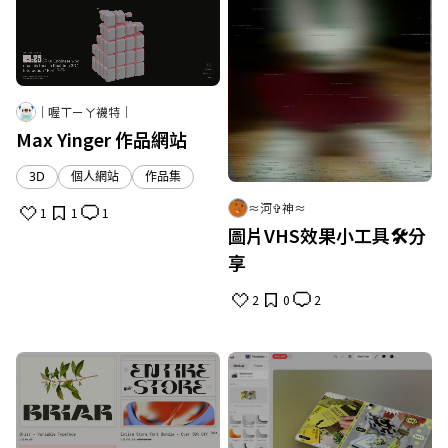
｜喔ㄒㄧㄚ襪特｜
Max Yinger 作品網站
3D
個人網站
作品集
≈河✞神≈
1
1
1
圖片VHS效果小工具🛠️分
享
2
0
2
取消
確定