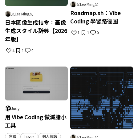
乂Lee Ming乂
Roadmap.sh：Vibe
乂Lee Ming乂
Coding 學習路徑圖
日本圖像生成指令：画像
生成スタイル辞典【2026
1
1
0
年版】
4
1
0
Judy
用 Vibe Coding 做減脂小
工具
實驗
hover
個人網站
乂Lee Ming乂