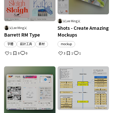
乂Lee Ming乂
Shots - Create Amazing
乂Lee Ming乂
Barrett RM Type
Mockups
字體
設計工具
素材
mockup
1
0
0
3
1
1