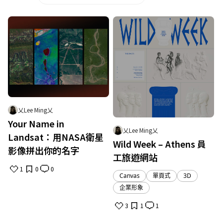
乂Lee Ming乂
Your Name in
乂Lee Ming乂
Landsat：用NASA衛星
Wild Week – Athens 員
影像拼出你的名字
工旅遊網站
1
0
0
Canvas
單頁式
3D
企業形象
3
1
1