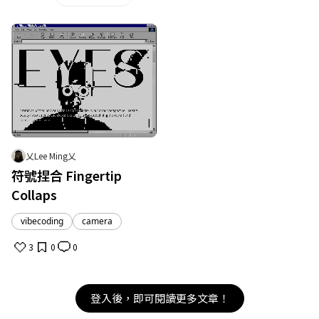
乂Lee Ming乂
取消
確定
符號捏合 Fingertip
Collaps
vibecoding
camera
3
0
0
登入後，即可閱讀更多文章！