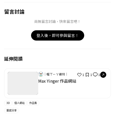
留言討論
取消
確定
目前沒有資料
尚無留言討論，快來留言吧！
登入後，即可參與留言！
延伸閱讀
｜喔ㄒㄧㄚ襪特｜
1
1
1
Max Yinger 作品網站
3D
個人網站
作品集
靈感分享