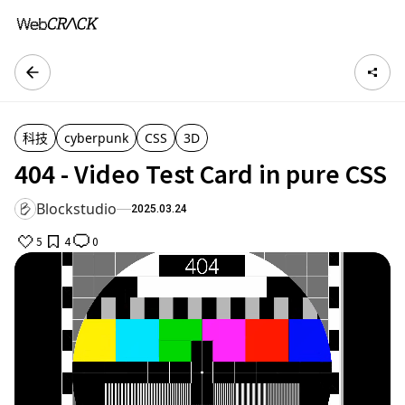
科技
cyberpunk
CSS
3D
404 - Video Test Card in pure CSS
Blockstudio
2025.03.24
5
4
0