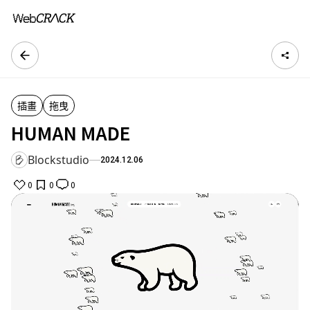
插畫
拖曳
HUMAN MADE
Blockstudio
2024.12.06
0
0
0