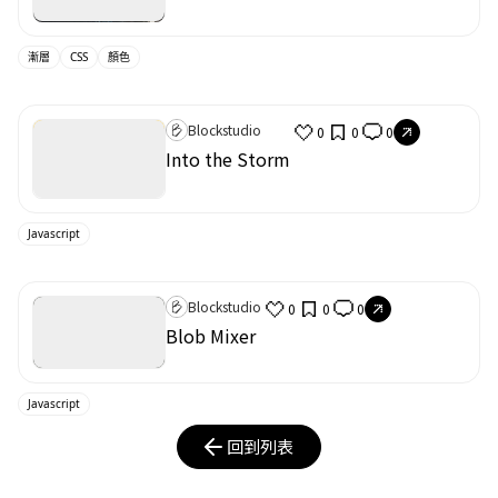
漸層
CSS
顏色
Blockstudio
0
0
0
Into the Storm
Javascript
Blockstudio
0
0
0
Blob Mixer
Javascript
回到列表