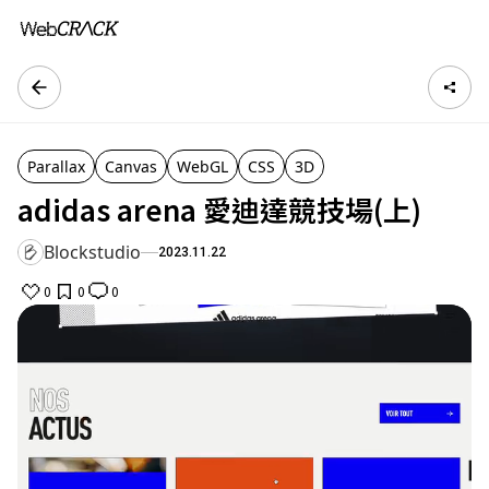
Parallax
Canvas
WebGL
CSS
3D
adidas arena 愛迪達競技場(上)
Blockstudio
2023.11.22
0
0
0