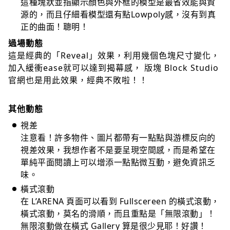
這種塊狀並指顯示顏色與外框的模型是最省效能與資
源的，而且仔細看模型還有點Lowpoly感，沒有到真
正的曲面！聰明！
過場動態
這是經典的「Reveal」效果，利用幾個色塊尺寸變化，
加入緩衝ease就可以達到揭幕感， 版塊 Block Studio
官網也是用此效果，經典不敗啦！！
​ ​
其他動態
視差
注意看！許多物件、圖片都帶有一點點與游標反向的
視差效果，我想作者不是要呈現空間感，而是希望在
單純平面閱讀上可以增添一點點微互動，避免資訊乏
味。
橫式滾動
在 L’ARENA 頁面可以看到 Fullscereen 的橫式滾動，
橫式滾動，莫名的滑順，而且重點是「無限滾動」！
無限滾動做在橫式 Gallery 算是很少見耶！好讚！