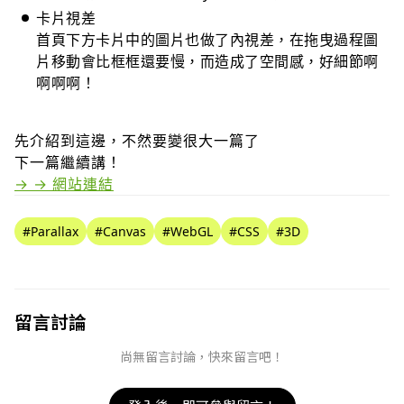
卡片視差
首頁下方卡片中的圖片也做了內視差，在拖曳過程圖
片移動會比框框還要慢，而造成了空間感，好細節啊
啊啊啊！
先介紹到這邊，不然要變很大一篇了
下一篇繼續講！
取消
確定
目前沒有資料
→ → 網站連結
#Parallax
#Canvas
#WebGL
#CSS
#3D
留言討論
尚無留言討論，快來留言吧！