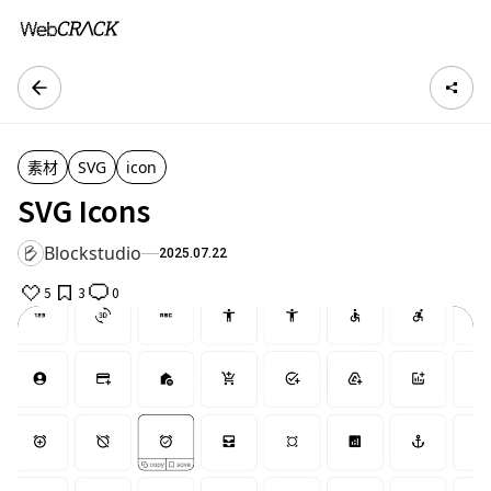
素材
SVG
icon
SVG Icons
Blockstudio
2025.07.22
5
3
0