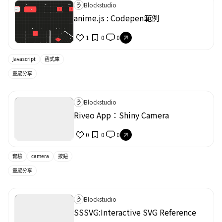
Blockstudio
anime.js : Codepen範例
1
0
0
Javascript
函式庫
靈感分享
Blockstudio
Riveo App：Shiny Camera
0
0
0
實驗
camera
按鈕
靈感分享
Blockstudio
SSSVG:Interactive SVG Reference